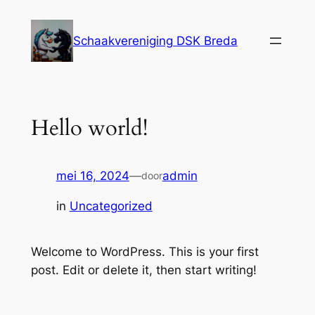
Ga
naar
Schaakvereniging DSK Breda
de
inhoud
Hello world!
mei 16, 2024
—
admin
door
in
Uncategorized
Welcome to WordPress. This is your first
post. Edit or delete it, then start writing!