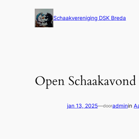
Ga
naar
Schaakvereniging DSK Breda
de
inhoud
Open Schaakavond
jan 13, 2025
—
admin
in
A
door